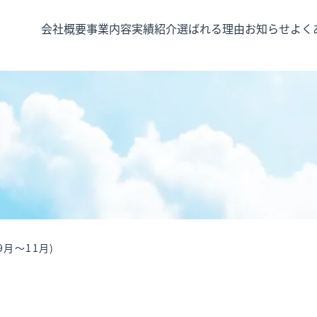
会社概要
事業内容
実績紹介
選ばれる理由
お知らせ
よく
太陽光発電
リパワリング
系統用蓄電池
電気保安
月～11月)