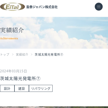
pr
盈泰ジャパン株式会社
実績紹介
Achievements
トップ
実績紹介
茨城太陽光発電所⑦
2024年03月15日
茨城太陽光発電所⑦
設計
建設
リパワリング