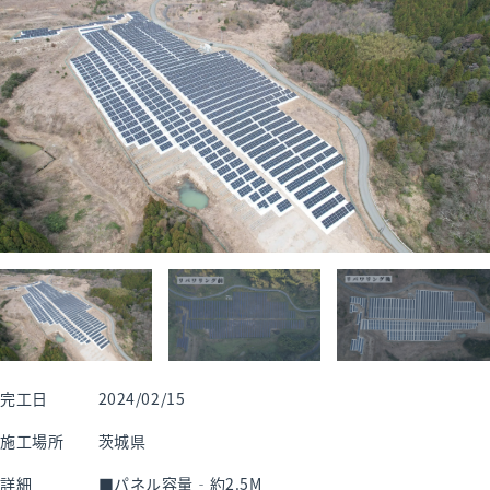
完工日
2024/02/15
施工場所
茨城県
詳細
■パネル容量‐約2.5M